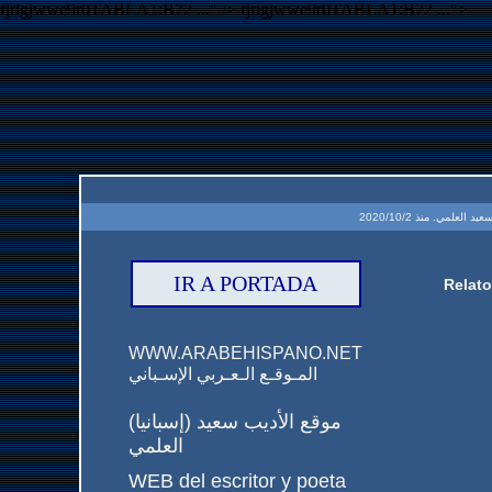
fjrigjwwe9r0TABLA1:B72
..." />
fjrigjwwe9r0TABLA1:B72
...">
IR A PORTADA
Relato
WWW.ARABEHISPANO.NET
المـوقـع الـعـربي الإسـباني
(إسبانيا) موقع الأديب سعيد
العلمي
WEB del escritor y poeta