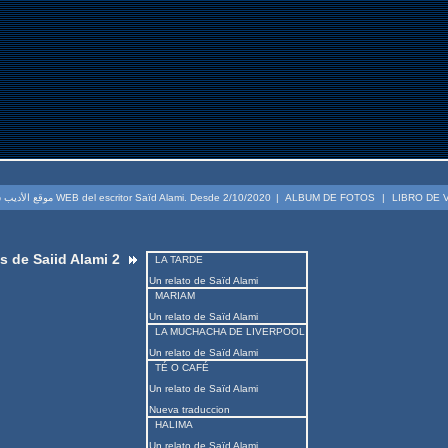
موقع الأديب سعيد العلمي. منذ 2020/10/2 WEB del escritor Saïd Alami. Desde 2/10/2020
|
ALBUM DE FOTOS
|
LIBRO DE 
s de Saiid Alami 2
LA TARDE
Un relato de Saïd Alami
MARIAM
Un relato de Saïd Alami
LA MUCHACHA DE LIVERPOOL
Un relato de Saïd Alami
TÉ O CAFÉ
Un relato de Saïd Alami
Nueva traduccion
HALIMA
Un relato de Saïd Alami