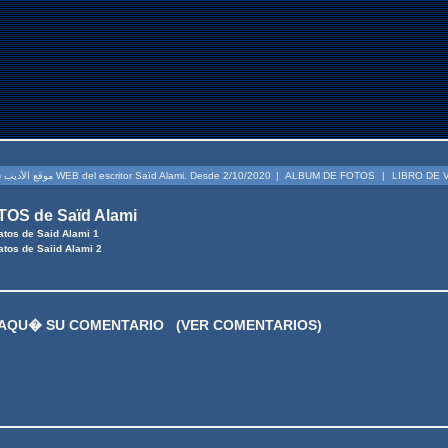
موقع الأديب سعيد العلمي. منذ 2020/10/2 WEB del escritor Saïd Alami. Desde 2/10/2020
|
ALBUM DE FOTOS
|
LIBRO DE 
OS de Saïd Alami
atos de Said Alami 1
atos de Saiid Alami 2
 AQU� SU COMENTARIO
(VER COMENTARIOS)