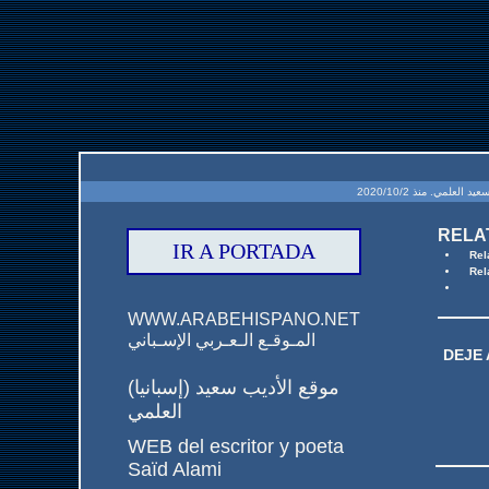
RELAT
IR A PORTADA
Rel
Rel
WWW.ARABEHISPANO.NET
المـوقـع الـعـربي الإسـباني
DEJE
(إسبانيا) موقع الأديب سعيد
العلمي
WEB del escritor y poeta
Saïd Alami