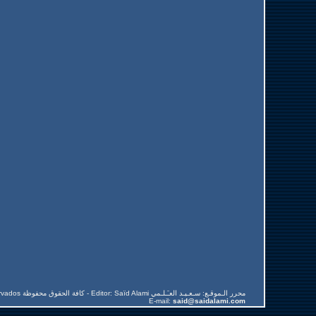
Todos los derechos reservados كافة الحقوق محفوظة - Editor: Saïd Alami محرر الـموقـع: سـعـيـد العـَـلـمي
E-mail:
said@saidalami.com